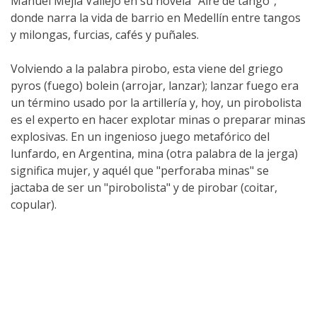
Manuel Mejía Vallejo en su novela “Aire de tango”,
donde narra la vida de barrio en Medellín entre tangos
y milongas, furcias, cafés y puñales.
Volviendo a la palabra pirobo, esta viene del griego
pyros (fuego) bolein (arrojar, lanzar); lanzar fuego era
un término usado por la artillería y, hoy, un pirobolista
es el experto en hacer explotar minas o preparar minas
explosivas. En un ingenioso juego metafórico del
lunfardo, en Argentina, mina (otra palabra de la jerga)
significa mujer, y aquél que "perforaba minas" se
jactaba de ser un "pirobolista" y de pirobar (coitar,
copular).