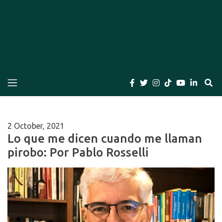
El Bogotano
Periódico el Bogotano de la Casa Editorial el
Bogotano. Periodismo de las últimas noticias de
Bogotá, Colombia y el Mundo, Columnas,
Investigación, Cuentos y Libros
2 October, 2021
Lo que me dicen cuando me llaman
pirobo: Por Pablo Rosselli