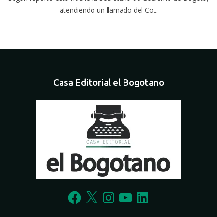
atendiendo un llamado del Co...
Casa Editorial el Bogotano
Facebook
X
Instagram
YouTube
LinkedIn