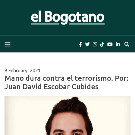
Skip
to
content
El Bogotano
Periódico el Bogotano de la Casa Editorial el
Bogotano. Periodismo de las últimas noticias de
Bogotá, Colombia y el Mundo, Columnas,
Investigación, Cuentos y Libros
8 February, 2021
Mano dura contra el terrorismo. Por:
Juan David Escobar Cubides