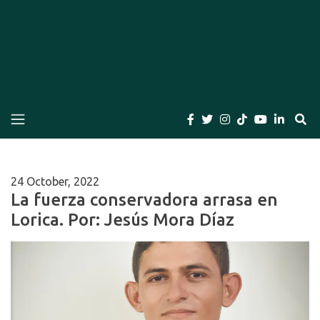
El Bogotano
Periódico el Bogotano de la Casa Editorial el
Bogotano. Periodismo de las últimas noticias de
Bogotá, Colombia y el Mundo, Columnas,
Investigación, Cuentos y Libros
24 October, 2022
La fuerza conservadora arrasa en
Lorica. Por: Jesús Mora Díaz