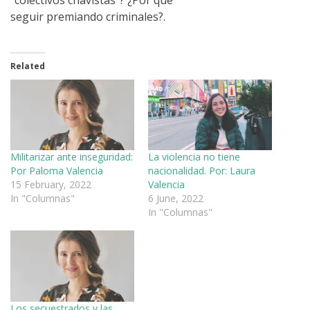
“colectivos chavistas”? ¿Por qué
seguir premiando criminales?.
Related
Militarizar ante inseguridad:
La violencia no tiene
Por Paloma Valencia
nacionalidad. Por: Laura
15 February, 2022
Valencia
In "Columnas"
6 June, 2022
In "Columnas"
Los secuestrados y las