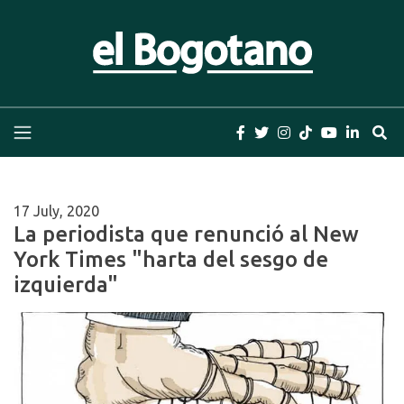
Skip
to
content
El Bogotano
Periódico el Bogotano de la Casa Editorial el
Bogotano. Periodismo de las últimas noticias de
Bogotá, Colombia y el Mundo, Columnas,
Investigación, Cuentos y Libros
17 July, 2020
La periodista que renunció al New
York Times "harta del sesgo de
izquierda"