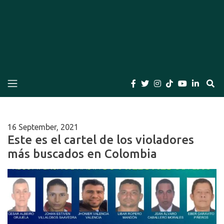
El Bogotano
Periódico el Bogotano de la Casa Editorial el
Bogotano. Periodismo de las últimas noticias de
Bogotá, Colombia y el Mundo, Columnas,
Investigación, Cuentos y Libros
16 September, 2021
Este es el cartel de los violadores
más buscados en Colombia