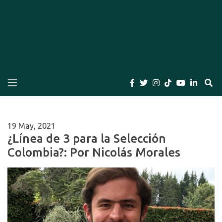
El Bogotano
Periódico el Bogotano de la Casa Editorial el
Bogotano. Periodismo de las últimas noticias de
Bogotá, Colombia y el Mundo, Columnas,
Investigación, Cuentos y Libros
19 May, 2021
¿Línea de 3 para la Selección
Colombia?: Por Nicolás Morales