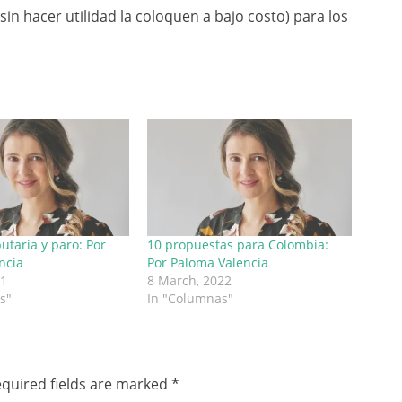
in hacer utilidad la coloquen a bajo costo) para los
utaria y paro: Por
10 propuestas para Colombia:
ncia
Por Paloma Valencia
21
8 March, 2022
s"
In "Columnas"
quired fields are marked
*