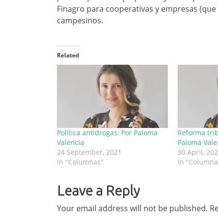
Finagro para cooperativas y empresas (que s
campesinos.
Related
Política antidrogas: Por Paloma
Reforma trib
Valencia
Paloma Vale
24 September, 2021
30 April, 20
In "Columnas"
In "Columna
Leave a Reply
Your email address will not be published.
Re