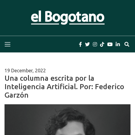
Skip
to
content
El Bogotano
Periódico el Bogotano de la Casa Editorial el
Bogotano. Periodismo de las últimas noticias de
Bogotá, Colombia y el Mundo, Columnas,
Investigación, Cuentos y Libros
19 December, 2022
Una columna escrita por la
Inteligencia Artificial. Por: Federico
Garzón