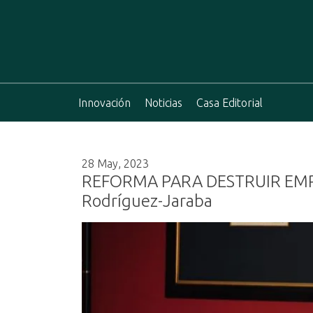
Skip
to
content
Innovación
Noticias
Casa Editorial
El Bogotano
Periódico el Bogotano de la Casa Editorial el
Cuentos y Libros
28 May, 2023
REFORMA PARA DESTRUIR EMPR
Rodríguez-Jaraba