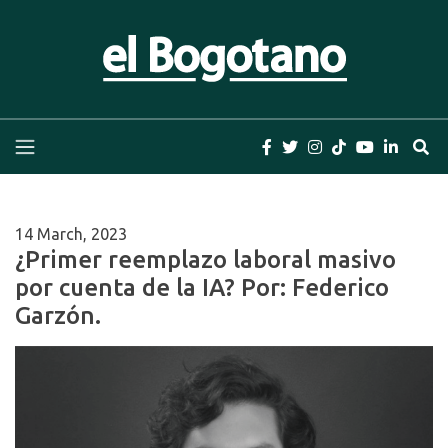
Skip
to
content
El Bogotano
Periódico el Bogotano de la Casa Editorial el
Bogotano. Periodismo de las últimas noticias de
Bogotá, Colombia y el Mundo, Columnas,
Investigación, Cuentos y Libros
14 March, 2023
¿Primer reemplazo laboral masivo
por cuenta de la IA? Por: Federico
Garzón.