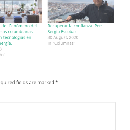
a del ‘Fenómeno del
Recuperar la confianza. Por:
esas colombianas
Sergio Escobar
 tecnologías en
30 August, 2020
ergía.
In "Columnas"
3
ón"
quired fields are marked
*