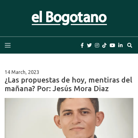
Skip
to
content
El Bogotano
Periódico el Bogotano de la Casa Editorial el
Bogotano. Periodismo de las últimas noticias de
Bogotá, Colombia y el Mundo, Columnas,
Investigación, Cuentos y Libros
14 March, 2023
¿Las propuestas de hoy, mentiras del
mañana? Por: Jesús Mora Diaz