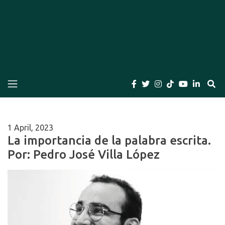
El Bogotano
Periódico el Bogotano de la Casa Editorial el
Bogotano. Periodismo de las últimas noticias de
Bogotá, Colombia y el Mundo, Columnas,
Investigación, Cuentos y Libros
1 April, 2023
La importancia de la palabra escrita.
Por: Pedro José Villa López