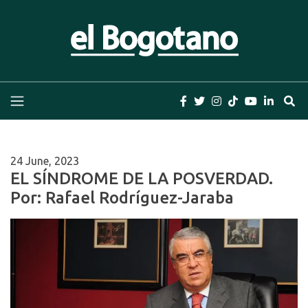
Skip
to
content
El Bogotano
Periódico el Bogotano de la Casa Editorial el
Bogotano. Periodismo de las últimas noticias de
Bogotá, Colombia y el Mundo, Columnas,
Investigación, Cuentos y Libros
24 June, 2023
EL SÍNDROME DE LA POSVERDAD.
Por: Rafael Rodríguez-Jaraba