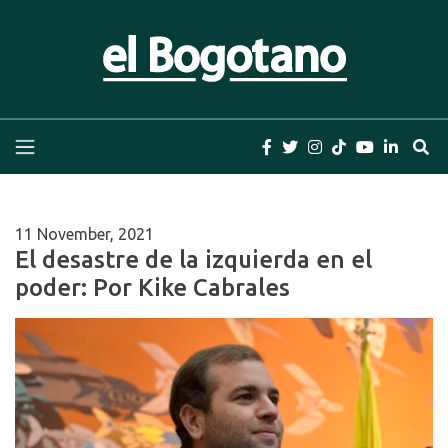
Skip
to
content
El Bogotano
Periódico el Bogotano de la Casa Editorial el
Bogotano. Periodismo de las últimas noticias de
Bogotá, Colombia y el Mundo, Columnas,
Investigación, Cuentos y Libros
11 November, 2021
El desastre de la izquierda en el
poder: Por Kike Cabrales